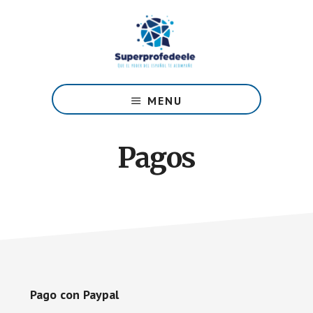
Skip
to
main
content
Español
como
MENU
Lengua
Extranjera
Pagos
Pago con Paypal